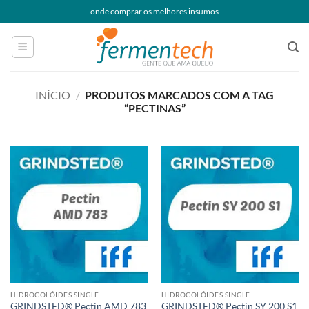
Skip
onde comprar os melhores insumos
to
content
INÍCIO
/
PRODUTOS MARCADOS COM A TAG
“PECTINAS”
HIDROCOLÓIDES SINGLE
HIDROCOLÓIDES SINGLE
GRINDSTED® Pectin AMD 783
GRINDSTED® Pectin SY 200 S1