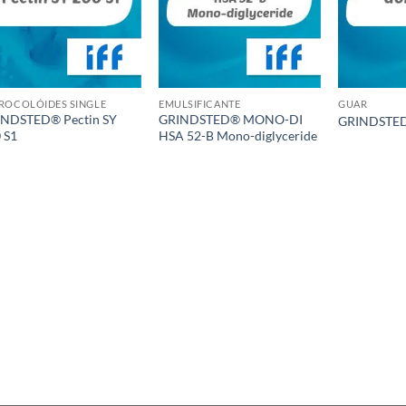
ROCOLÓIDES SINGLE
EMULSIFICANTE
GUAR
INDSTED® Pectin SY
GRINDSTED® MONO-DI
GRINDSTE
 S1
HSA 52-B Mono-diglyceride