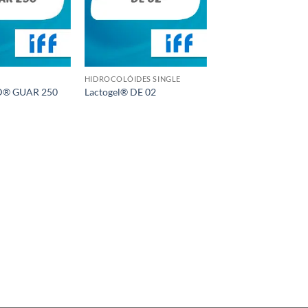
HIDROCOLÓIDES SINGLE
D® GUAR 250
Lactogel® DE 02