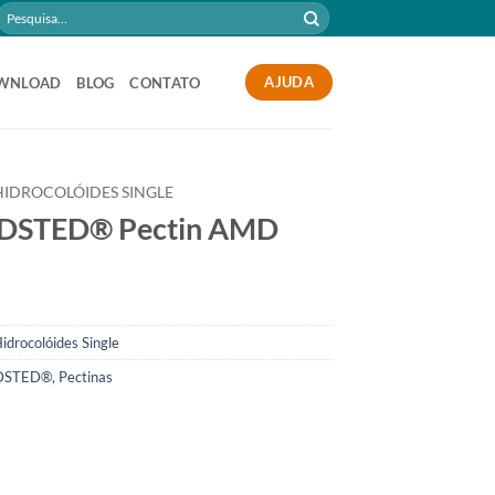
Pesquisar
por:
AJUDA
WNLOAD
BLOG
CONTATO
HIDROCOLÓIDES SINGLE
DSTED® Pectin AMD
idrocolóides Single
DSTED®
,
Pectinas