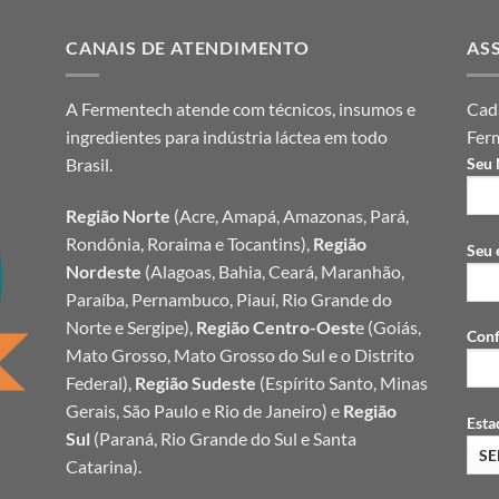
CANAIS DE ATENDIMENTO
AS
A Fermentech atende com técnicos, insumos e
Cada
ingredientes para indústria láctea em todo
Fer
Brasil.
Seu
Região Norte
(Acre, Amapá, Amazonas, Pará,
Rondônia, Roraima e Tocantins),
Região
Seu 
Nordeste
(Alagoas, Bahia, Ceará, Maranhão,
Paraíba, Pernambuco, Piauí, Rio Grande do
Norte e Sergipe),
Região Centro-Oest
e (Goiás,
Conf
Mato Grosso, Mato Grosso do Sul e o Distrito
Federal),
Região Sudeste
(Espírito Santo, Minas
Gerais, São Paulo e Rio de Janeiro) e
Região
Esta
Sul
(Paraná, Rio Grande do Sul e Santa
Catarina).