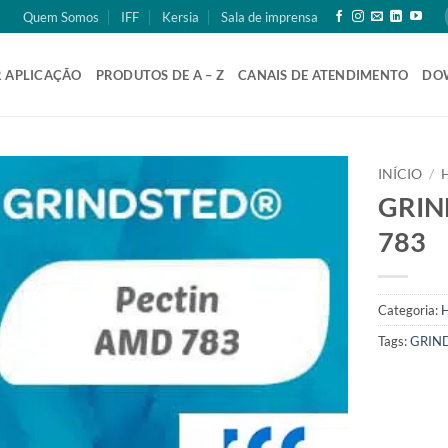
Quem Somos
IFF
Kersia
Sala de imprensa
 APLICAÇÃO
PRODUTOS DE A – Z
CANAIS DE ATENDIMENTO
DO
INÍCIO
/
GRIN
783
Categoria:
H
Tags:
GRIN