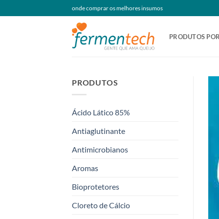
Skip
onde comprar os melhores insumos
to
content
PRODUTOS POR
PRODUTOS
Ácido Lático 85%
Antiaglutinante
Antimicrobianos
Aromas
Bioprotetores
Cloreto de Cálcio