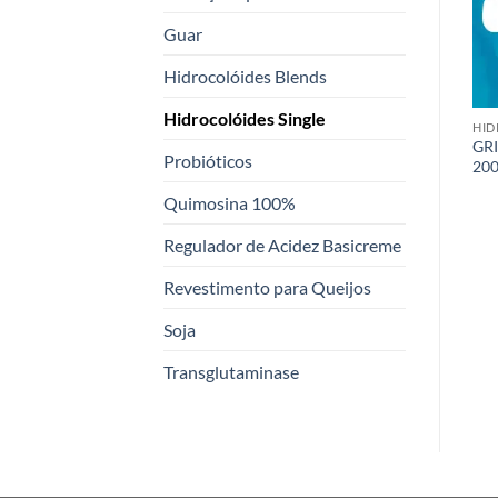
Guar
Hidrocolóides Blends
Hidrocolóides Single
HIDROCOLÓIDES SINGLE
HIDROCOLÓIDES BLENDS
HID
GR
Lactogel® BV 01
GRINDSTED® PF 183-B
Probióticos
200
Quimosina 100%
Regulador de Acidez Basicreme
Revestimento para Queijos
Soja
Transglutaminase