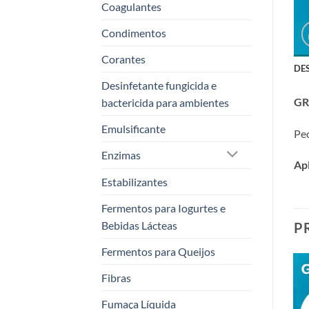
Coagulantes
Condimentos
Corantes
DE
Desinfetante fungicida e
GR
bactericida para ambientes
Emulsificante
Pec
Enzimas
Ap
Estabilizantes
Fermentos para Iogurtes e
Bebidas Lácteas
P
Fermentos para Queijos
Fibras
Fumaça Líquida