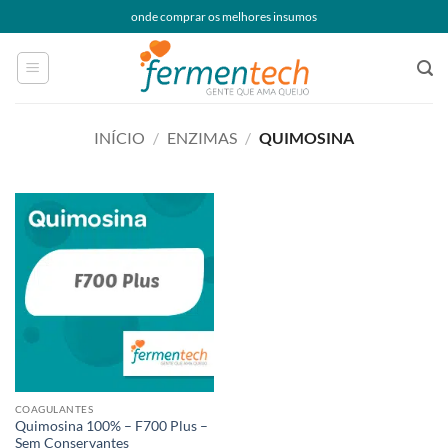
Skip
onde comprar os melhores insumos
to
content
INÍCIO
/
ENZIMAS
/
QUIMOSINA
COAGULANTES
Quimosina 100% – F700 Plus –
Sem Conservantes