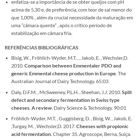
enfatiza-se a importância de se obter queijos com pH
acima de 5,30 e, de preferência, com teor de sal menor do
que 1,00% , além da crucial necessidade da maturação em
uma “câmara quente” , após o crítico período de
estabilização em câmara fria.
REFERÊNCIAS BIBLIOGRÁFICAS
Bisig, W. , Fröhlich-Wyder, M.T. , , Jakob, E. , Wechsler,D.
2010.
Comparison between Emmentaler PDO and
generic Emmental cheese production in Europe
. The
Australian Journal of Dairy Technology. 65:03
Daly, D.F.M. , McSweeney, P.L.H. , Sheehan, J.J. 2010.
Split
defect and secondary fermentation in Swiss type
cheeses. A review
. Dairy Science & Technology. 90:01
Fröhlich-Wyder, M.T. , Guggisberg, D. , Bisig, W. , Jakob, E.
,Turgay, M. , Wechsler,D. 2017.
Cheeses with propionic
acid fermentation
. Chapter 35. Agroscope, Berna, Suiça.