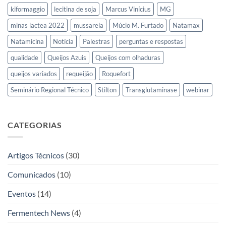
kiformaggio
lecitina de soja
Marcus Vinícius
MG
minas lactea 2022
mussarela
Múcio M. Furtado
Natamax
Natamicina
Notícia
Palestras
perguntas e respostas
qualidade
Queijos Azuis
Queijos com olhaduras
queijos variados
requeijão
Roquefort
Seminário Regional Técnico
Stilton
Transglutaminase
webinar
CATEGORIAS
Artigos Técnicos
(30)
Comunicados
(10)
Eventos
(14)
Fermentech News
(4)