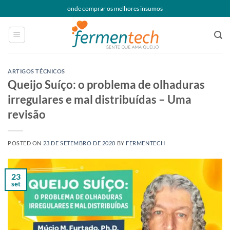
Skip
onde comprar os melhores insumos
to
content
ARTIGOS TÉCNICOS
Queijo Suíço: o problema de olhaduras
irregulares e mal distribuídas – Uma
revisão
POSTED ON
23 DE SETEMBRO DE 2020
BY
FERMENTECH
23
set