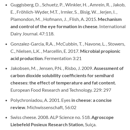
Guggisberg, D. , Schuetz, P. , Winkler, H. , Amrein, R. , Jakob,
E. , Fröhlich-Wyder, M.T. , Irmler, S. , Bisig, W. , Jerjen, I. ,
Plamondon, M. , Hofmann, J. , Flish, A. 2015.
Mechanism
and control of the eye formation in cheese
. International
Dairy Journal. 47:118.
Gonzalez-Garcia, R.A. , McCubbin, T. , Navone, L. , Stowers,
C., Nielsen, L.K. , Marcellin, E. 2017.
Microbial propionic
acid production
. Fermentation 3:21
Jakobsen, M. , Jensen, P.N. , Risbo, J. 2009.
Assessment of
carbon dioxide solubility coefficients for semihard
cheeses: the effect of temperature and fat content.
European Food Research and Technology. 229: 297
Polychroniadou, A. 2001. Eyes
in cheese: a concise
review
. Michwissenschaft, 56:02
Swiss cheese. 2008. ALP Science no. 518.
Agroscope
Liebefeld Posieux Research Station
, Suiça.