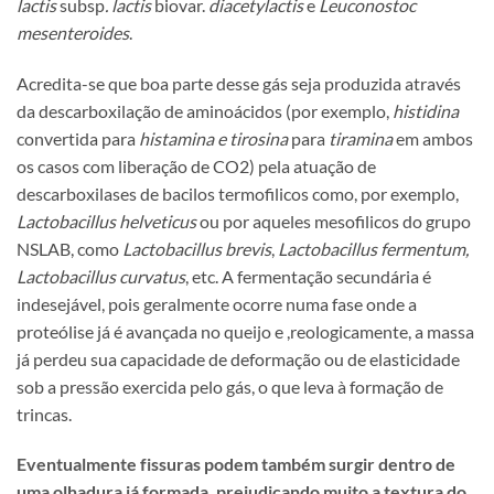
lactis
subsp
. lactis
biovar.
diacetylactis
e
Leuconostoc
mesenteroides
.
Acredita-se que boa parte desse gás seja produzida através
da descarboxilação de aminoácidos (por exemplo,
histidina
convertida para
histamina e tirosina
para
tiramina
em ambos
os casos com liberação de CO2) pela atuação de
descarboxilases de bacilos termofilicos como, por exemplo,
Lactobacillus helveticus
ou por aqueles mesofilicos do grupo
NSLAB, como
Lactobacillus brevis
,
Lactobacillus fermentum,
Lactobacillus curvatus
, etc. A fermentação secundária é
indesejável, pois geralmente ocorre numa fase onde a
proteólise já é avançada no queijo e ,reologicamente, a massa
já perdeu sua capacidade de deformação ou de elasticidade
sob a pressão exercida pelo gás, o que leva à formação de
trincas.
Eventualmente fissuras podem também surgir dentro de
uma olhadura já formada, prejudicando muito a textura do