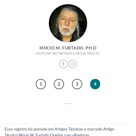
MÚCIO M. FURTADO, PH.D
DUPONT NUTRITION & BIOSCIENCES
1
2
3
4
Esse registro foi postado em
Artigos Técnicos
e marcado
Artigo
Técnico
,
Múcio M. Furtado
,
Queijos com olhaduras
.