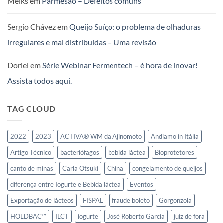
Melks
em
Parmesão – Defeitos comuns
Uso
de
Transglutaminase
Sergio Chávez
em
Queijo Suíço: o problema de olhaduras
em
irregulares e mal distribuídas – Uma revisão
Queijos,
Iogurtes
e
Doriel
em
Série Webinar Fermentech – é hora de inovar!
Leites
Fermentados
Assista todos aqui.
no
Mercosul
TAG CLOUD
2022
2023
ACTIVA® WM da Ajinomoto
Andiamo in Itália
Artigo Técnico
bacteriófagos
bebida láctea
Bioprotetores
canto de minas
Carla Otsuki
China
congelamento de queijos
diferença entre Iogurte e Bebida láctea
Eventos
Exportação de lácteos
FISPAL
fraude boleto
Gorgonzola
HOLDBAC™
ILCT
iogurte
José Roberto Garcia
juiz de fora