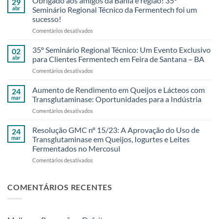
Obrigado aos amigos da Bahia e região! 35º
29
Desperdício
abr
Seminário Regional Técnico da Fermentech foi um
de
sucesso!
Laticínios
em
Comentários desativados
com
Obrigado
Soluções
aos
Naturais
35º Seminário Regional Técnico: Um Evento Exclusivo
02
amigos
e
abr
para Clientes Fermentech em Feira de Santana – BA
da
Sustentáveis
em
Comentários desativados
Bahia
35º
e
Seminário
Aumento de Rendimento em Queijos e Lácteos com
região!
24
Regional
35º
mar
Transglutaminase: Oportunidades para a Indústria
Técnico:
Seminário
em
Comentários desativados
Um
Regional
Aumento
Evento
Técnico
de
Resolução GMC nº 15/23: A Aprovação do Uso de
Exclusivo
24
da
Rendimento
para
mar
Transglutaminase em Queijos, Iogurtes e Leites
Fermentech
em
Clientes
foi
Fermentados no Mercosul
Queijos
Fermentech
um
em
Comentários desativados
e
em
sucesso!
Resolução
Lácteos
Feira
GMC
com
de
nº
Transglutaminase:
COMENTÁRIOS RECENTES
Santana
15/23:
Oportunidades
–
A
para
BA
Aprovação
a
do
Indústria