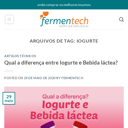
Skip
onde comprar os melhores insumos
to
content
ARQUIVOS DE TAG:
IOGURTE
ARTIGOS TÉCNICOS
Qual a diferença entre Iogurte e Bebida láctea?
POSTED ON
29 DE MAIO DE 2020
BY
FERMENTECH
29
maio