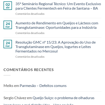
aos
Naturais
35º Seminário Regional Técnico: Um Evento Exclusivo
02
amigos
e
abr
para Clientes Fermentech em Feira de Santana – BA
da
Sustentáveis
em
Comentários desativados
Bahia
35º
e
Seminário
Aumento de Rendimento em Queijos e Lácteos com
região!
24
Regional
35º
mar
Transglutaminase: Oportunidades para a Indústria
Técnico:
Seminário
em
Comentários desativados
Um
Regional
Aumento
Evento
Técnico
de
Resolução GMC nº 15/23: A Aprovação do Uso de
Exclusivo
24
da
Rendimento
para
mar
Transglutaminase em Queijos, Iogurtes e Leites
Fermentech
em
Clientes
foi
Fermentados no Mercosul
Queijos
Fermentech
um
em
Comentários desativados
e
em
sucesso!
Resolução
Lácteos
Feira
GMC
com
de
nº
Transglutaminase:
COMENTÁRIOS RECENTES
Santana
15/23:
Oportunidades
–
A
para
BA
Aprovação
a
do
Indústria
Melks
em
Parmesão – Defeitos comuns
Uso
de
Transglutaminase
Sergio Chávez
em
Queijo Suíço: o problema de olhaduras
em
irregulares e mal distribuídas – Uma revisão
Queijos,