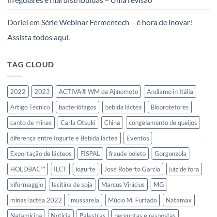
Iogurtes
e
Doriel
em
Série Webinar Fermentech – é hora de inovar!
Leites
Fermentados
Assista todos aqui.
no
Mercosul
TAG CLOUD
2022
2023
ACTIVA® WM da Ajinomoto
Andiamo in Itália
Artigo Técnico
bacteriófagos
bebida láctea
Bioprotetores
canto de minas
Carla Otsuki
China
congelamento de queijos
diferença entre Iogurte e Bebida láctea
Eventos
Exportação de lácteos
FISPAL
fraude boleto
Gorgonzola
HOLDBAC™
ILCT
iogurte
José Roberto Garcia
juiz de fora
kiformaggio
lecitina de soja
Marcus Vinícius
MG
minas lactea 2022
mussarela
Múcio M. Furtado
Natamax
Natamicina
Notícia
Palestras
perguntas e respostas