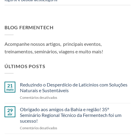
BLOG FERMENTECH
Acompanhe nossos artigos, principais eventos,
treinamentos, seminários, viagens e muito mais!
ÚLTIMOS POSTS
Reduzindo o Desperdício de Laticínios com Soluções
21
maio
Naturais e Sustentáveis
em
Comentários desativados
Reduzindo
o
Obrigado aos amigos da Bahia e região! 35º
29
Desperdício
abr
Seminário Regional Técnico da Fermentech foi um
de
sucesso!
Laticínios
em
Comentários desativados
com
Obrigado
Soluções