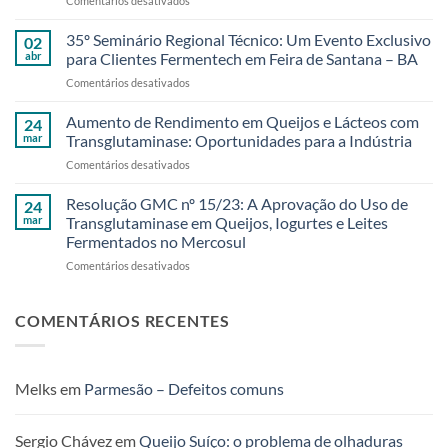
Comentários desativados
com
Obrigado
Soluções
aos
Naturais
35º Seminário Regional Técnico: Um Evento Exclusivo
02
amigos
e
abr
para Clientes Fermentech em Feira de Santana – BA
da
Sustentáveis
em
Comentários desativados
Bahia
35º
e
Seminário
Aumento de Rendimento em Queijos e Lácteos com
região!
24
Regional
35º
mar
Transglutaminase: Oportunidades para a Indústria
Técnico:
Seminário
em
Comentários desativados
Um
Regional
Aumento
Evento
Técnico
de
Resolução GMC nº 15/23: A Aprovação do Uso de
Exclusivo
24
da
Rendimento
para
mar
Transglutaminase em Queijos, Iogurtes e Leites
Fermentech
em
Clientes
foi
Fermentados no Mercosul
Queijos
Fermentech
um
em
Comentários desativados
e
em
sucesso!
Resolução
Lácteos
Feira
GMC
com
de
nº
Transglutaminase:
COMENTÁRIOS RECENTES
Santana
15/23:
Oportunidades
–
A
para
BA
Aprovação
a
do
Indústria
Melks
em
Parmesão – Defeitos comuns
Uso
de
Transglutaminase
Sergio Chávez
em
Queijo Suíço: o problema de olhaduras