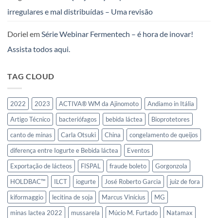
em
irregulares e mal distribuídas – Uma revisão
Queijos,
Iogurtes
e
Doriel
em
Série Webinar Fermentech – é hora de inovar!
Leites
Fermentados
Assista todos aqui.
no
Mercosul
TAG CLOUD
2022
2023
ACTIVA® WM da Ajinomoto
Andiamo in Itália
Artigo Técnico
bacteriófagos
bebida láctea
Bioprotetores
canto de minas
Carla Otsuki
China
congelamento de queijos
diferença entre Iogurte e Bebida láctea
Eventos
Exportação de lácteos
FISPAL
fraude boleto
Gorgonzola
HOLDBAC™
ILCT
iogurte
José Roberto Garcia
juiz de fora
kiformaggio
lecitina de soja
Marcus Vinícius
MG
minas lactea 2022
mussarela
Múcio M. Furtado
Natamax