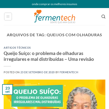
Skip
onde comprar os melhores insumos
to
content
ARQUIVOS DE TAG:
QUEIJOS COM OLHADURAS
ARTIGOS TÉCNICOS
Queijo Suíço: o problema de olhaduras
irregulares e mal distribuídas – Uma revisão
POSTED ON
23 DE SETEMBRO DE 2020
BY
FERMENTECH
23
set