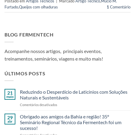
Postado em
Artigos Técnicos
|
Marcado
Artigo Técnico
,
Múcio M.
Furtado
,
Queijos com olhaduras
1
Comentário
BLOG FERMENTECH
Acompanhe nossos artigos, principais eventos,
treinamentos, seminários, viagens e muito mais!
ÚLTIMOS POSTS
Reduzindo o Desperdício de Laticínios com Soluções
21
maio
Naturais e Sustentáveis
em
Comentários desativados
Reduzindo
o
Obrigado aos amigos da Bahia e região! 35º
29
Desperdício
abr
Seminário Regional Técnico da Fermentech foi um
de
sucesso!
Laticínios
em