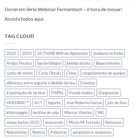
e
Doriel
em
Série Webinar Fermentech – é hora de inovar!
Leites
Fermentados
Assista todos aqui.
no
Mercosul
TAG CLOUD
2022
2023
ACTIVA® WM da Ajinomoto
Andiamo in Itália
Artigo Técnico
bacteriófagos
bebida láctea
Bioprotetores
canto de minas
Carla Otsuki
China
congelamento de queijos
diferença entre Iogurte e Bebida láctea
Eventos
Exportação de lácteos
FISPAL
fraude boleto
Gorgonzola
HOLDBAC™
ILCT
iogurte
José Roberto Garcia
juiz de fora
kiformaggio
lecitina de soja
Marcus Vinícius
MG
minas lactea 2022
mussarela
Múcio M. Furtado
Natamax
Natamicina
Notícia
Palestras
perguntas e respostas