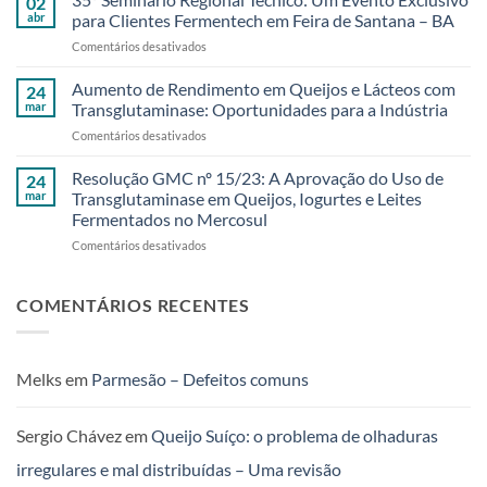
02
amigos
e
abr
para Clientes Fermentech em Feira de Santana – BA
da
Sustentáveis
em
Comentários desativados
Bahia
35º
e
Seminário
Aumento de Rendimento em Queijos e Lácteos com
região!
24
Regional
35º
mar
Transglutaminase: Oportunidades para a Indústria
Técnico:
Seminário
em
Comentários desativados
Um
Regional
Aumento
Evento
Técnico
de
Resolução GMC nº 15/23: A Aprovação do Uso de
Exclusivo
24
da
Rendimento
para
mar
Transglutaminase em Queijos, Iogurtes e Leites
Fermentech
em
Clientes
foi
Fermentados no Mercosul
Queijos
Fermentech
um
em
Comentários desativados
e
em
sucesso!
Resolução
Lácteos
Feira
GMC
com
de
nº
Transglutaminase:
COMENTÁRIOS RECENTES
Santana
15/23:
Oportunidades
–
A
para
BA
Aprovação
a
do
Indústria
Melks
em
Parmesão – Defeitos comuns
Uso
de
Transglutaminase
Sergio Chávez
em
Queijo Suíço: o problema de olhaduras
em
irregulares e mal distribuídas – Uma revisão
Queijos,
Iogurtes