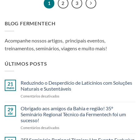
1
2
3
BLOG FERMENTECH
Acompanhe nossos artigos, principais eventos,
treinamentos, seminários, viagens e muito mais!
ÚLTIMOS POSTS
Reduzindo o Desperdício de Laticínios com Soluções
21
maio
Naturais e Sustentáveis
em
Comentários desativados
Reduzindo
o
Obrigado aos amigos da Bahia e região! 35º
29
Desperdício
abr
Seminário Regional Técnico da Fermentech foi um
de
sucesso!
Laticínios
em
Comentários desativados
com
Obrigado
Soluções
aos
Naturais
35º Seminário Regional Técnico: Um Evento Exclusivo