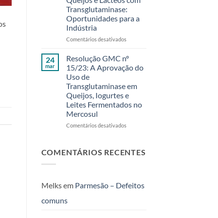
Fermentech
Um
Transglutaminase:
foi
Evento
Oportunidades para a
um
Exclusivo
os
Indústria
sucesso!
para
Clientes
em
Comentários desativados
Fermentech
Aumento
em
de
Resolução GMC nº
24
Feira
Rendimento
mar
15/23: A Aprovação do
de
em
Uso de
Santana
Queijos
Transglutaminase em
–
e
Queijos, Iogurtes e
BA
Lácteos
Leites Fermentados no
com
Mercosul
Transglutaminase:
Oportunidades
em
Comentários desativados
para
Resolução
a
GMC
Indústria
nº
COMENTÁRIOS RECENTES
15/23:
A
Aprovação
do
Melks
em
Parmesão – Defeitos
Uso
comuns
de
Transglutaminase
em