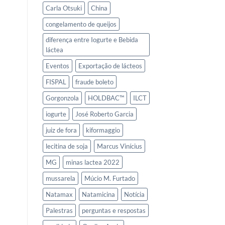
Carla Otsuki
China
congelamento de queijos
diferença entre Iogurte e Bebida
láctea
Eventos
Exportação de lácteos
FISPAL
fraude boleto
Gorgonzola
HOLDBAC™
ILCT
iogurte
José Roberto Garcia
juiz de fora
kiformaggio
lecitina de soja
Marcus Vinícius
MG
minas lactea 2022
mussarela
Múcio M. Furtado
Natamax
Natamicina
Notícia
Palestras
perguntas e respostas