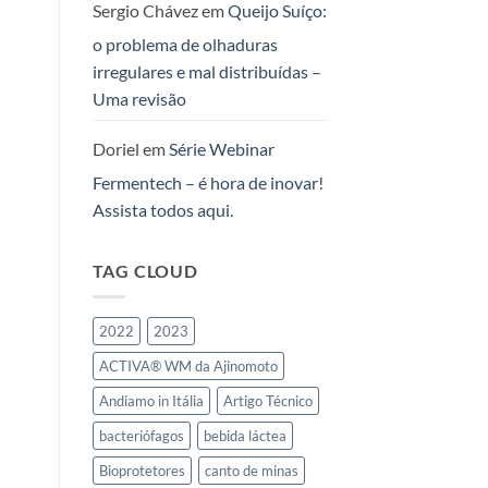
Sergio Chávez
em
Queijo Suíço:
Queijos,
Iogurtes
o problema de olhaduras
e
irregulares e mal distribuídas –
Leites
Fermentados
Uma revisão
no
Mercosul
Doriel
em
Série Webinar
Fermentech – é hora de inovar!
Assista todos aqui.
TAG CLOUD
2022
2023
ACTIVA® WM da Ajinomoto
Andiamo in Itália
Artigo Técnico
bacteriófagos
bebida láctea
Bioprotetores
canto de minas