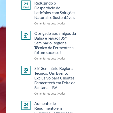
Reduzindo o
21
maio
Desperdício de
Laticínios com Soluções
Naturais e Sustentáveis
em
Comentários desativados
Reduzindo
o
Obrigado aos amigos da
29
Desperdício
abr
Bahia e região! 35º
de
Seminário Regional
Laticínios
Técnico da Fermentech
com
foi um sucesso!
Soluções
Naturais
em
Comentários desativados
e
Obrigado
Sustentáveis
aos
35º Seminário Regional
02
amigos
abr
Técnico: Um Evento
da
Exclusivo para Clientes
Bahia
Fermentech em Feira de
e
Santana – BA
região!
35º
em
Comentários desativados
Seminário
35º
Regional
Seminário
Aumento de
24
Técnico
Regional
mar
Rendimento em
da
Técnico:
Queijos e Lácteos com