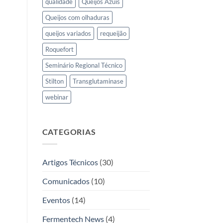
qualidade
Queijos Azuis
Queijos com olhaduras
queijos variados
requeijão
Roquefort
Seminário Regional Técnico
Stilton
Transglutaminase
webinar
CATEGORIAS
Artigos Técnicos
(30)
Comunicados
(10)
Eventos
(14)
Fermentech News
(4)