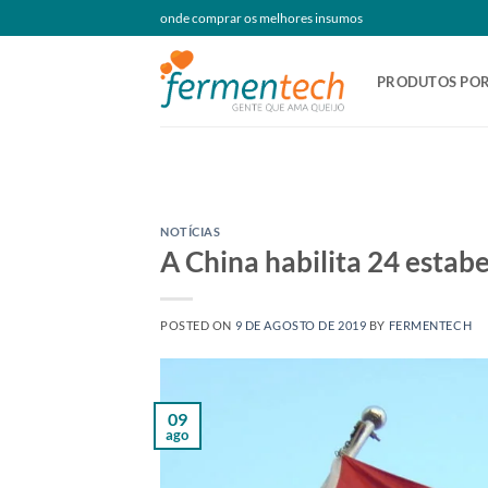
Skip
onde comprar os melhores insumos
to
content
PRODUTOS POR
NOTÍCIAS
A China habilita 24 estab
POSTED ON
9 DE AGOSTO DE 2019
BY
FERMENTECH
09
ago