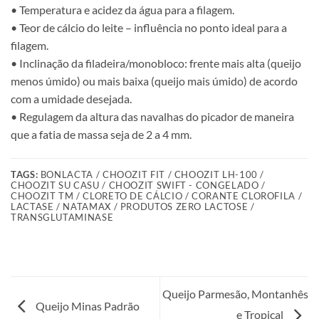
• Temperatura e acidez da água para a filagem.
• Teor de cálcio do leite – influência no ponto ideal para a
filagem.
• Inclinação da filadeira/monobloco: frente mais alta (queijo
menos úmido) ou mais baixa (queijo mais úmido) de acordo
com a umidade desejada.
• Regulagem da altura das navalhas do picador de maneira
que a fatia de massa seja de 2 a 4 mm.
TAGS:
BONLACTA / CHOOZIT FIT / CHOOZIT LH-100 /
CHOOZIT SU CASU / CHOOZIT SWIFT - CONGELADO /
CHOOZIT TM / CLORETO DE CÁLCIO / CORANTE CLOROFILA /
LACTASE / NATAMAX / PRODUTOS ZERO LACTOSE /
TRANSGLUTAMINASE
Queijo Parmesão, Montanhês
Queijo Minas Padrão
e Tropical