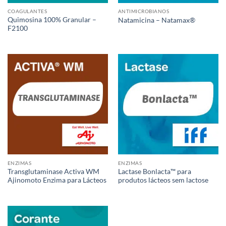
COAGULANTES
ANTIMICROBIANOS
Quimosina 100% Granular –
Natamicina – Natamax®
F2100
ENZIMAS
ENZIMAS
Transglutaminase Activa WM
Lactase Bonlacta™ para
Ajinomoto Enzima para Lácteos
produtos lácteos sem lactose