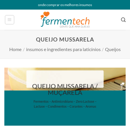
Skip
onde comprar os melhores insumos
to
content
QUEIJO MUSSARELA
Home
/
insumos e ingredientes para laticínios
/
Queijos
QUEIJO MUSSARELA /
MUÇARELA
Fermentos – Antimicrobiano – Zero Lactose –
Lactase – Condimentos – Corantes – Aromas