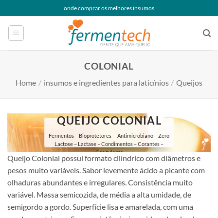
Skip
onde comprar os melhores insumos
to
content
COLONIAL
Home
/
insumos e ingredientes para laticínios
/
Queijos
QUEIJO COLONIAL
Fermentos – Bioprotetores – Antimicrobiano – Zero
Lactose – Lactase – Condimentos – Corantes –
Coagulante
Queijo Colonial possui formato cilíndrico com diâmetros e
pesos muito variáveis. Sabor levemente ácido a picante com
olhaduras abundantes e irregulares. Consistência muito
variável. Massa semicozida, de média a alta umidade, de
semigordo a gordo. Superfície lisa e amarelada, com uma