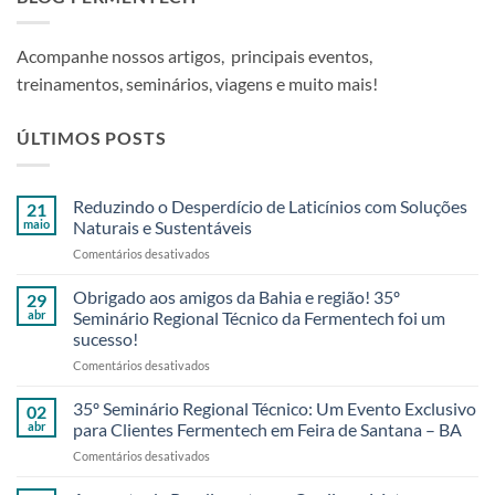
Acompanhe nossos artigos, principais eventos,
treinamentos, seminários, viagens e muito mais!
ÚLTIMOS POSTS
Reduzindo o Desperdício de Laticínios com Soluções
21
maio
Naturais e Sustentáveis
em
Comentários desativados
Reduzindo
o
Obrigado aos amigos da Bahia e região! 35º
29
Desperdício
abr
Seminário Regional Técnico da Fermentech foi um
de
sucesso!
Laticínios
em
Comentários desativados
com
Obrigado
Soluções
aos
Naturais
35º Seminário Regional Técnico: Um Evento Exclusivo
02
amigos
e
abr
para Clientes Fermentech em Feira de Santana – BA
da
Sustentáveis
em
Comentários desativados
Bahia
35º
e
Seminário