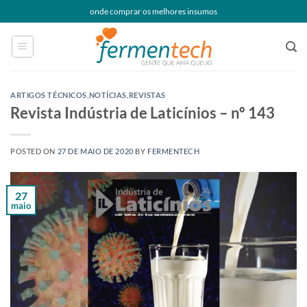
Skip
onde comprar os melhores insumos
to
content
ARTIGOS TÉCNICOS
,
NOTÍCIAS
,
REVISTAS
Revista Indústria de Laticínios – nº 143
POSTED ON
27 DE MAIO DE 2020
BY
FERMENTECH
27
maio