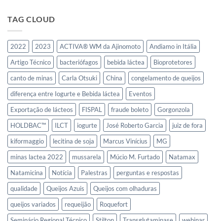
Mercosul
TAG CLOUD
2022
2023
ACTIVA® WM da Ajinomoto
Andiamo in Itália
Artigo Técnico
bacteriófagos
bebida láctea
Bioprotetores
canto de minas
Carla Otsuki
China
congelamento de queijos
diferença entre Iogurte e Bebida láctea
Eventos
Exportação de lácteos
FISPAL
fraude boleto
Gorgonzola
HOLDBAC™
ILCT
iogurte
José Roberto Garcia
juiz de fora
kiformaggio
lecitina de soja
Marcus Vinícius
MG
minas lactea 2022
mussarela
Múcio M. Furtado
Natamax
Natamicina
Notícia
Palestras
perguntas e respostas
qualidade
Queijos Azuis
Queijos com olhaduras
queijos variados
requeijão
Roquefort
Seminário Regional Técnico
Stilton
Transglutaminase
webinar