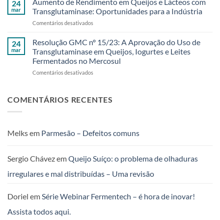
Aumento de Rendimento em Queijos e Lácteos com
região!
24
Regional
35º
mar
Transglutaminase: Oportunidades para a Indústria
Técnico:
Seminário
em
Comentários desativados
Um
Regional
Aumento
Evento
Técnico
de
Resolução GMC nº 15/23: A Aprovação do Uso de
Exclusivo
24
da
Rendimento
para
mar
Transglutaminase em Queijos, Iogurtes e Leites
Fermentech
em
Clientes
foi
Fermentados no Mercosul
Queijos
Fermentech
um
em
Comentários desativados
e
em
sucesso!
Resolução
Lácteos
Feira
GMC
com
de
nº
Transglutaminase:
COMENTÁRIOS RECENTES
Santana
15/23:
Oportunidades
–
A
para
BA
Aprovação
a
do
Indústria
Melks
em
Parmesão – Defeitos comuns
Uso
de
Transglutaminase
Sergio Chávez
em
Queijo Suíço: o problema de olhaduras
em
irregulares e mal distribuídas – Uma revisão
Queijos,
Iogurtes
e
Doriel
em
Série Webinar Fermentech – é hora de inovar!
Leites
Fermentados
Assista todos aqui.
no