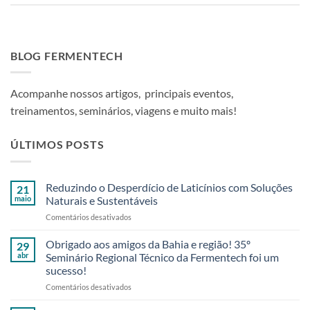
BLOG FERMENTECH
Acompanhe nossos artigos, principais eventos,
treinamentos, seminários, viagens e muito mais!
ÚLTIMOS POSTS
Reduzindo o Desperdício de Laticínios com Soluções
21
maio
Naturais e Sustentáveis
em
Comentários desativados
Reduzindo
o
Obrigado aos amigos da Bahia e região! 35º
29
Desperdício
abr
Seminário Regional Técnico da Fermentech foi um
de
sucesso!
Laticínios
em
Comentários desativados
com
Obrigado
Soluções
aos