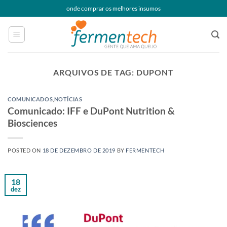
Skip
onde comprar os melhores insumos
to
content
ARQUIVOS DE TAG:
DUPONT
COMUNICADOS
,
NOTÍCIAS
Comunicado: IFF e DuPont Nutrition &
Biosciences
POSTED ON
18 DE DEZEMBRO DE 2019
BY
FERMENTECH
18
dez