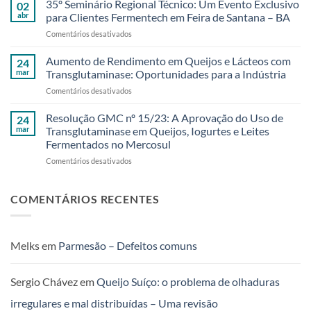
Naturais
35º Seminário Regional Técnico: Um Evento Exclusivo
02
amigos
e
abr
para Clientes Fermentech em Feira de Santana – BA
da
Sustentáveis
em
Comentários desativados
Bahia
35º
e
Seminário
Aumento de Rendimento em Queijos e Lácteos com
região!
24
Regional
35º
mar
Transglutaminase: Oportunidades para a Indústria
Técnico:
Seminário
em
Comentários desativados
Um
Regional
Aumento
Evento
Técnico
de
Resolução GMC nº 15/23: A Aprovação do Uso de
Exclusivo
24
da
Rendimento
para
mar
Transglutaminase em Queijos, Iogurtes e Leites
Fermentech
em
Clientes
foi
Fermentados no Mercosul
Queijos
Fermentech
um
em
Comentários desativados
e
em
sucesso!
Resolução
Lácteos
Feira
GMC
com
de
nº
Transglutaminase:
COMENTÁRIOS RECENTES
Santana
15/23:
Oportunidades
–
A
para
BA
Aprovação
a
do
Indústria
Melks
em
Parmesão – Defeitos comuns
Uso
de
Transglutaminase
Sergio Chávez
em
Queijo Suíço: o problema de olhaduras
em
irregulares e mal distribuídas – Uma revisão
Queijos,