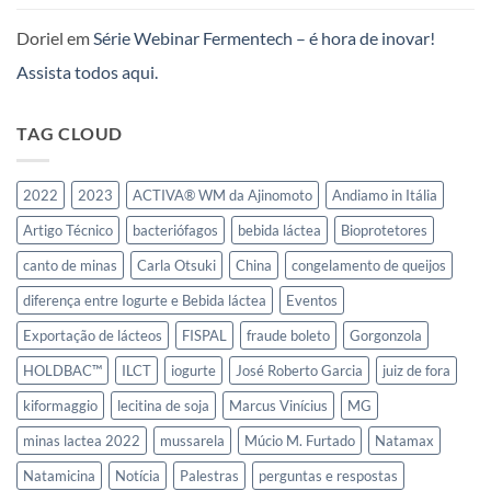
Iogurtes
e
Doriel
em
Série Webinar Fermentech – é hora de inovar!
Leites
Fermentados
Assista todos aqui.
no
Mercosul
TAG CLOUD
2022
2023
ACTIVA® WM da Ajinomoto
Andiamo in Itália
Artigo Técnico
bacteriófagos
bebida láctea
Bioprotetores
canto de minas
Carla Otsuki
China
congelamento de queijos
diferença entre Iogurte e Bebida láctea
Eventos
Exportação de lácteos
FISPAL
fraude boleto
Gorgonzola
HOLDBAC™
ILCT
iogurte
José Roberto Garcia
juiz de fora
kiformaggio
lecitina de soja
Marcus Vinícius
MG
minas lactea 2022
mussarela
Múcio M. Furtado
Natamax
Natamicina
Notícia
Palestras
perguntas e respostas