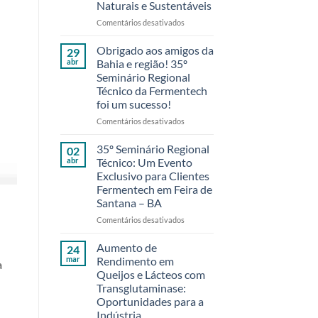
Naturais e Sustentáveis
em
Comentários desativados
Reduzindo
o
Obrigado aos amigos da
29
Desperdício
abr
Bahia e região! 35º
de
Seminário Regional
Laticínios
Técnico da Fermentech
com
foi um sucesso!
Soluções
Naturais
em
Comentários desativados
e
Obrigado
Sustentáveis
aos
35º Seminário Regional
02
amigos
abr
Técnico: Um Evento
da
Exclusivo para Clientes
Bahia
Fermentech em Feira de
e
Santana – BA
região!
35º
em
Comentários desativados
Seminário
35º
Regional
Seminário
Aumento de
24
Técnico
Regional
mar
Rendimento em
a
da
Técnico:
Queijos e Lácteos com
Fermentech
Um
Transglutaminase:
foi
Evento
Oportunidades para a
um
Exclusivo
Indústria
sucesso!
para