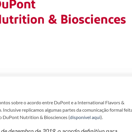
ontos sobre o acordo entre DuPont e a International Flavors &
o. Inclusive replicamos algumas partes da comunicação formal feit
ão DuPont Nutrition & Biosciences (
disponível aqui
).
 de dezembro de 2019, o acordo definitivo para