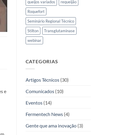
queijos variados
requeijão
Roquefort
Seminário Regional Técnico
Stilton
Transglutaminase
webinar
CATEGORIAS
Artigos Técnicos
(30)
Comunicados
(10)
s e
Eventos
(14)
Fermentech News
(4)
Gente que ama inovação
(3)
am