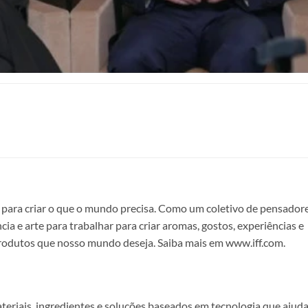
para criar o que o mundo precisa. Como um coletivo de pensadore
ia e arte para trabalhar para criar aromas, gostos, experiências e
produtos que nosso mundo deseja. Saiba mais em www.iff.com.
teriais, ingredientes e soluções baseados em tecnologia que ajud