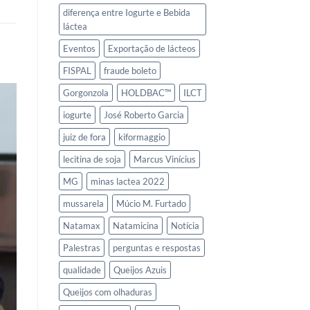
diferença entre Iogurte e Bebida
láctea
Eventos
Exportação de lácteos
FISPAL
fraude boleto
Gorgonzola
HOLDBAC™
ILCT
iogurte
José Roberto Garcia
juiz de fora
kiformaggio
lecitina de soja
Marcus Vinícius
MG
minas lactea 2022
mussarela
Múcio M. Furtado
Natamax
Natamicina
Notícia
Palestras
perguntas e respostas
qualidade
Queijos Azuis
Queijos com olhaduras