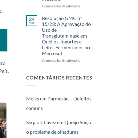
Clientes
em
Comentários desativados
Fermentech
s.
Aumento
em
de
Resolução GMC nº
24
Feira
Rendimento
mar
15/23: A Aprovação do
de
em
Uso de
Santana
Queijos
Transglutaminase em
–
e
Queijos, Iogurtes e
BA
Lácteos
Leites Fermentados no
com
Mercosul
Transglutaminase:
Oportunidades
em
Comentários desativados
tro
para
Resolução
a
aís,
GMC
Indústria
nº
COMENTÁRIOS RECENTES
15/23:
A
Aprovação
do
Melks
em
Parmesão – Defeitos
Uso
comuns
de
Transglutaminase
em
Sergio Chávez
em
Queijo Suíço:
Queijos,
Iogurtes
o problema de olhaduras
e