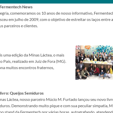
 Fermentech News
egria, comemoramos os 10 anos de nosso informativo, Fermentec
ceu em julho de 2009, com o objetivo de estreitar os laços entre 
s parceiros e clientes.
ais uma edição da Minas Láctea, o mais
 País, realizado em Juiz de Fora (MG).
na muitos encontros fraternos,
ivro: Queijos Semiduros
nas Láctea, nosso parceiro Múcio M. Furtado lançou seu novo livr
duros. Demonstrando muito pique e com sua peculiar simpatia, M
o stand da Fermentech por várias horas, autografando, atenden