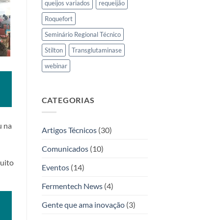
queijos variados
requeijão
Roquefort
Seminário Regional Técnico
Stilton
Transglutaminase
webinar
CATEGORIAS
u na
Artigos Técnicos
(30)
Comunicados
(10)
muito
Eventos
(14)
Fermentech News
(4)
Gente que ama inovação
(3)