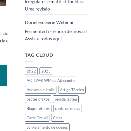
irregulares e mal distribuídas –
Leites
Fermentados
Uma revisão
no
Mercosul
Doriel
em
Série Webinar
Fermentech – é hora de inovar!
ício
Assista todos aqui.
ria e
TAG CLOUD
2022
2023
ACTIVA® WM da Ajinomoto
Andiamo in Itália
Artigo Técnico
bacteriófagos
bebida láctea
Bioprotetores
canto de minas
Carla Otsuki
China
congelamento de queijos