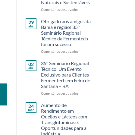
Naturais e Sustentáveis
em
Comentários desativados
Reduzindo
o
Obrigado aos amigos da
29
Desperdício
abr
Bahia e região! 35º
de
Seminário Regional
Laticínios
Técnico da Fermentech
com
foi um sucesso!
Soluções
Naturais
em
Comentários desativados
e
Obrigado
Sustentáveis
aos
35º Seminário Regional
02
amigos
abr
Técnico: Um Evento
da
Exclusivo para Clientes
Bahia
Fermentech em Feira de
e
Santana – BA
região!
35º
em
Comentários desativados
Seminário
35º
Regional
Seminário
Aumento de
24
Técnico
Regional
mar
Rendimento em
da
Técnico:
Queijos e Lácteos com
Fermentech
Um
Transglutaminase:
foi
Evento
Oportunidades para a
um
Exclusivo
Indústria
sucesso!
para