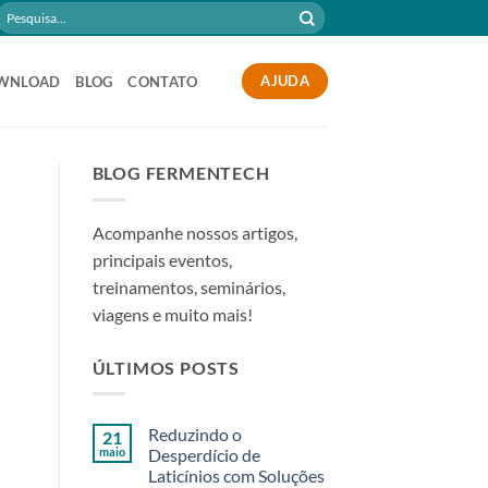
Pesquisar
por:
AJUDA
WNLOAD
BLOG
CONTATO
BLOG FERMENTECH
Acompanhe nossos artigos,
principais eventos,
treinamentos, seminários,
viagens e muito mais!
ÚLTIMOS POSTS
Reduzindo o
21
maio
Desperdício de
Laticínios com Soluções