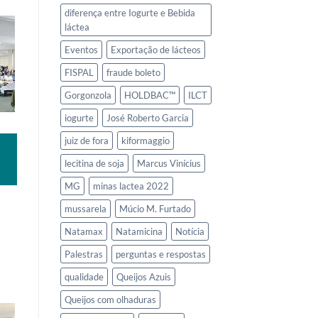
diferença entre Iogurte e Bebida
láctea
Eventos
Exportação de lácteos
FISPAL
fraude boleto
Gorgonzola
HOLDBAC™
ILCT
iogurte
José Roberto Garcia
juiz de fora
kiformaggio
lecitina de soja
Marcus Vinícius
MG
minas lactea 2022
mussarela
Múcio M. Furtado
Natamax
Natamicina
Notícia
Palestras
perguntas e respostas
qualidade
Queijos Azuis
Queijos com olhaduras