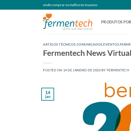
Skip
onde comprar os melhores insumos
to
content
PRODUTOS POR
ARTIGOS TÉCNICOS
,
COMUNICADOS
,
EVENTOS
,
FERME
Fermentech News Virtual
POSTED ON
14 DE JANEIRO DE 2020
BY
FERMENTECH
14
jan