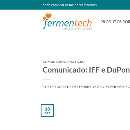
Skip
onde comprar os melhores insumos
to
content
PRODUTOS POR
COMUNICADOS
,
NOTÍCIAS
Comunicado: IFF e DuPont
POSTED ON
18 DE DEZEMBRO DE 2019
BY
FERMENTE
18
dez