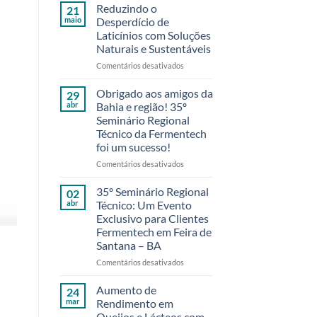
Reduzindo o
21
maio
Desperdício de
Laticínios com Soluções
Naturais e Sustentáveis
em
Comentários desativados
Reduzindo
o
Obrigado aos amigos da
29
Desperdício
abr
Bahia e região! 35º
de
Seminário Regional
Laticínios
Técnico da Fermentech
com
foi um sucesso!
Soluções
Naturais
em
Comentários desativados
e
Obrigado
Sustentáveis
aos
35º Seminário Regional
02
amigos
abr
Técnico: Um Evento
da
Exclusivo para Clientes
Bahia
Fermentech em Feira de
e
Santana – BA
região!
35º
em
Comentários desativados
Seminário
35º
Regional
Seminário
Aumento de
24
Técnico
Regional
mar
Rendimento em
da
Técnico:
Queijos e Lácteos com