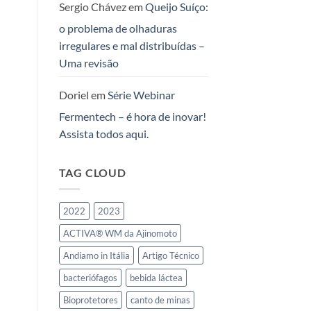
Sergio Chávez
em
Queijo Suíço:
Queijos,
Iogurtes
o problema de olhaduras
e
irregulares e mal distribuídas –
Leites
Fermentados
Uma revisão
no
Mercosul
Doriel
em
Série Webinar
Fermentech – é hora de inovar!
Assista todos aqui.
TAG CLOUD
2022
2023
ACTIVA® WM da Ajinomoto
Andiamo in Itália
Artigo Técnico
bacteriófagos
bebida láctea
Bioprotetores
canto de minas