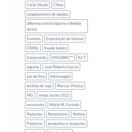
Carla Otsuki
China
congelamento de queijos
diferença entre Iogurte e Bebida
láctea
Eventos
Exportação de lácteos
FISPAL
fraude boleto
Gorgonzola
HOLDBAC™
ILCT
iogurte
José Roberto Garcia
juiz de fora
kiformaggio
lecitina de soja
Marcus Vinícius
MG
minas lactea 2022
mussarela
Múcio M. Furtado
Natamax
Natamicina
Notícia
Palestras
perguntas e respostas