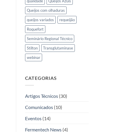
qualidade
Queijos Azuis
Queijos com olhaduras
queijos variados
requeijão
Roquefort
Seminário Regional Técnico
Stilton
Transglutaminase
webinar
CATEGORIAS
Artigos Técnicos
(30)
Comunicados
(10)
Eventos
(14)
Fermentech News
(4)