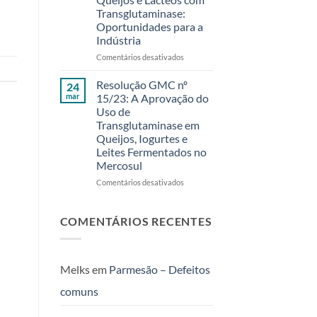
Fermentech
Um
Transglutaminase:
foi
Evento
Oportunidades para a
um
Exclusivo
Indústria
sucesso!
para
Clientes
em
Comentários desativados
Fermentech
Aumento
em
de
Resolução GMC nº
24
Feira
Rendimento
mar
15/23: A Aprovação do
de
em
Uso de
Santana
Queijos
Transglutaminase em
–
e
Queijos, Iogurtes e
BA
Lácteos
Leites Fermentados no
com
Mercosul
Transglutaminase:
Oportunidades
em
Comentários desativados
para
Resolução
a
GMC
Indústria
nº
COMENTÁRIOS RECENTES
15/23:
A
Aprovação
do
Melks
em
Parmesão – Defeitos
Uso
comuns
de
Transglutaminase
em